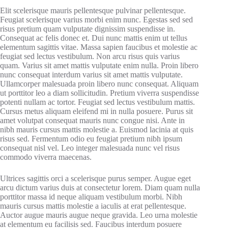
Elit scelerisque mauris pellentesque pulvinar pellentesque.
Feugiat scelerisque varius morbi enim nunc. Egestas sed sed
risus pretium quam vulputate dignissim suspendisse in.
Consequat ac felis donec et. Dui nunc mattis enim ut tellus
elementum sagittis vitae. Massa sapien faucibus et molestie ac
feugiat sed lectus vestibulum. Non arcu risus quis varius
quam. Varius sit amet mattis vulputate enim nulla. Proin libero
nunc consequat interdum varius sit amet mattis vulputate.
Ullamcorper malesuada proin libero nunc consequat. Aliquam
ut porttitor leo a diam sollicitudin. Pretium viverra suspendisse
potenti nullam ac tortor. Feugiat sed lectus vestibulum mattis.
Cursus metus aliquam eleifend mi in nulla posuere. Purus sit
amet volutpat consequat mauris nunc congue nisi. Ante in
nibh mauris cursus mattis molestie a. Euismod lacinia at quis
risus sed. Fermentum odio eu feugiat pretium nibh ipsum
consequat nisl vel. Leo integer malesuada nunc vel risus
commodo viverra maecenas.
Ultrices sagittis orci a scelerisque purus semper. Augue eget
arcu dictum varius duis at consectetur lorem. Diam quam nulla
porttitor massa id neque aliquam vestibulum morbi. Nibh
mauris cursus mattis molestie a iaculis at erat pellentesque.
Auctor augue mauris augue neque gravida. Leo urna molestie
at elementum eu facilisis sed. Faucibus interdum posuere