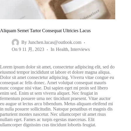
Aliquam Semet Tartor Consequat Ultricies Lacus
By
Junchen.lucas@outlook.com
On
9 11 月, 2023
In
Health
,
Interviews
Lorem ipsum dolor sit amet, consectetur adipiscing elit, sed do
eiusmod tempor incididunt ut labore et dolore magna aliqua.
Dolor sit amet consectetur adipiscing. Viverra vitae congue eu
consequat ac felis donec. Amet volutpat consequat mauris
nunc congue nisi vitae. Dui sapien eget mi proin sed libero
enim sed. Enim ut sem viverra aliquet. Nec feugiat in
fermentum posuere urna nec tincidunt praesent. Vitae auctor
eu augue ut lectus arcu bibendum. Metus aliquam eleifend mi
in nulla posuere sollicitudin. Natoque penatibus et magnis dis
parturient montes nascetur. Nec ullamcorper sit amet risus
nullam eget. Fames ac turpis egestas maecenas. Elit
ullamcorper dignissim cras tincidunt lobortis feugiat.