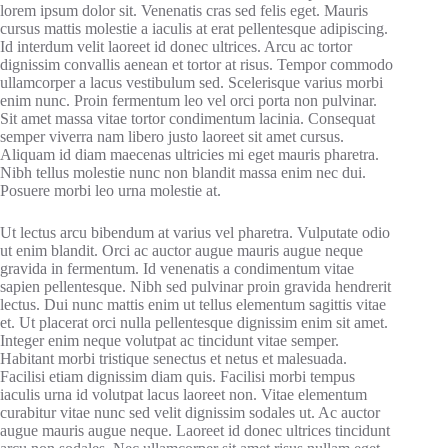
lorem ipsum dolor sit. Venenatis cras sed felis eget. Mauris
cursus mattis molestie a iaculis at erat pellentesque adipiscing.
Id interdum velit laoreet id donec ultrices. Arcu ac tortor
dignissim convallis aenean et tortor at risus. Tempor commodo
ullamcorper a lacus vestibulum sed. Scelerisque varius morbi
enim nunc. Proin fermentum leo vel orci porta non pulvinar.
Sit amet massa vitae tortor condimentum lacinia. Consequat
semper viverra nam libero justo laoreet sit amet cursus.
Aliquam id diam maecenas ultricies mi eget mauris pharetra.
Nibh tellus molestie nunc non blandit massa enim nec dui.
Posuere morbi leo urna molestie at.
Ut lectus arcu bibendum at varius vel pharetra. Vulputate odio
ut enim blandit. Orci ac auctor augue mauris augue neque
gravida in fermentum. Id venenatis a condimentum vitae
sapien pellentesque. Nibh sed pulvinar proin gravida hendrerit
lectus. Dui nunc mattis enim ut tellus elementum sagittis vitae
et. Ut placerat orci nulla pellentesque dignissim enim sit amet.
Integer enim neque volutpat ac tincidunt vitae semper.
Habitant morbi tristique senectus et netus et malesuada.
Facilisi etiam dignissim diam quis. Facilisi morbi tempus
iaculis urna id volutpat lacus laoreet non. Vitae elementum
curabitur vitae nunc sed velit dignissim sodales ut. Ac auctor
augue mauris augue neque. Laoreet id donec ultrices tincidunt