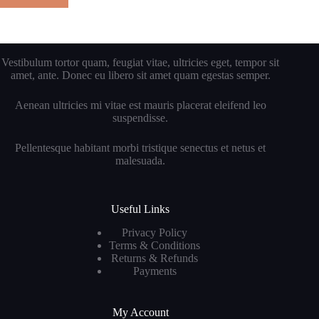
Vestibulum tortor quam, feugiat vitae, ultricies eget, tempor sit
amet, ante. Donec eu libero sit amet quam egestas semper.
Aenean ultricies mi vitae est mauris placerat eleifend leo
suspendisse.
Pellentesque habitant morbi tristique senectus et netus et
malesuada.
Useful Links
Privacy Policy
Terms & Conditions
Returns & Refunds
Payments
My Account