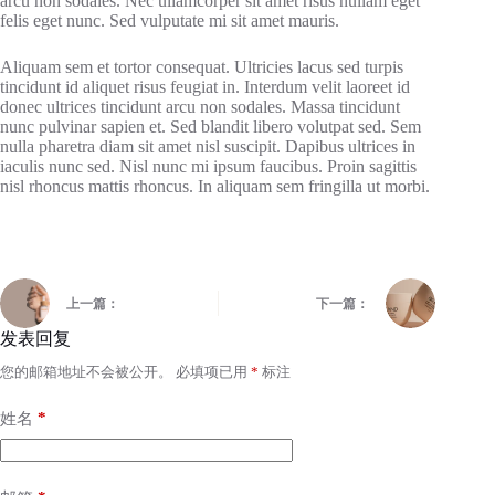
arcu non sodales. Nec ullamcorper sit amet risus nullam eget
felis eget nunc. Sed vulputate mi sit amet mauris.
Aliquam sem et tortor consequat. Ultricies lacus sed turpis
tincidunt id aliquet risus feugiat in. Interdum velit laoreet id
donec ultrices tincidunt arcu non sodales. Massa tincidunt
nunc pulvinar sapien et. Sed blandit libero volutpat sed. Sem
nulla pharetra diam sit amet nisl suscipit. Dapibus ultrices in
iaculis nunc sed. Nisl nunc mi ipsum faucibus. Proin sagittis
nisl rhoncus mattis rhoncus. In aliquam sem fringilla ut morbi.
上一篇：
下一篇：
发表回复
您的邮箱地址不会被公开。
必填项已用
*
标注
*
姓名